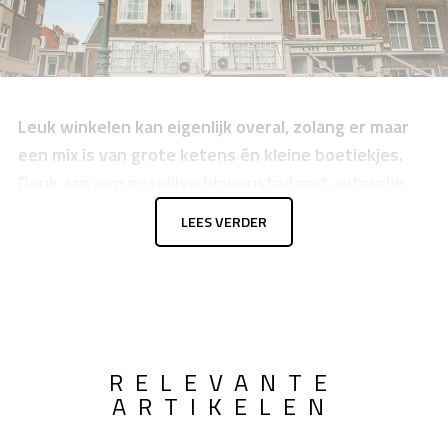
Leuk winkelen kan eigenlijk overal, zolang er maar
een mix is van grote ketens én kleine boetiekjes.
Denk aan een gezellige binnenstad met autovrije
straatjes, waar je na het passen meteen een
LEES VERDER
koffietentje in kunt duiken. In Nederland zijn
steden als Utrecht, Haarlem en Den Bosch echte
toppers. Daar vind je niet alleen de bekende
winkels, maar ook unieke zaakjes die je nergens
anders ziet.
RELEVANTE
ARTIKELEN