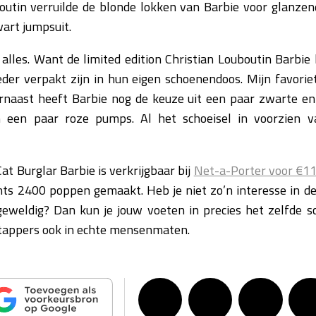
outin verruilde de blonde lokken van Barbie voor glanzen
wart jumpsuit.
 alles. Want de limited edition Christian Louboutin Barbi
eder verpakt zijn in hun eigen schoenendoos. Mijn favorie
rnaast heeft Barbie nog de keuze uit een paar zwarte enk
 een paar roze pumps. Al het schoeisel in voorzien 
at Burglar Barbie is verkrijgbaar bij
Net-a-Porter voor €1
echts 2400 poppen gemaakt. Heb je niet zo’n interesse in de
eweldig? Dan kun je jouw voeten in precies het zelfde sc
stappers ook in echte mensenmaten.