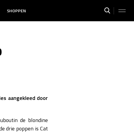
SHOPPEN
p
bies aangekleed door
ouboutin de blondine
de drie poppen is Cat