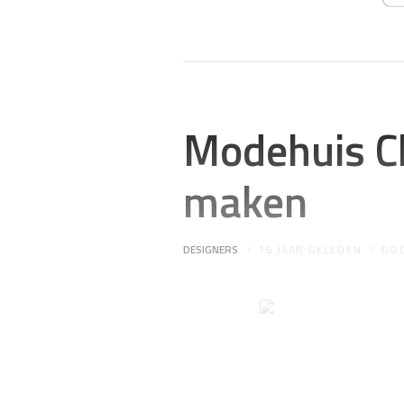
Modehuis Ch
maken
DESIGNERS
16 JAAR GELEDEN
DO