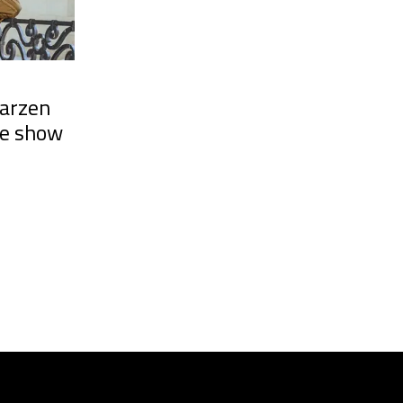
aarzen
 de show