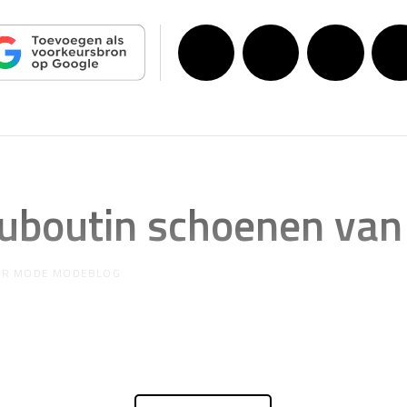
ouboutin schoenen van
OR
MODE MODEBLOG