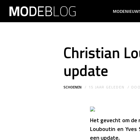
MODENIEUW
Christian L
update
SCHOENEN
15 JAAR GELEDEN
DO
Het gevecht om de ro
Louboutin en Yves S
een update.