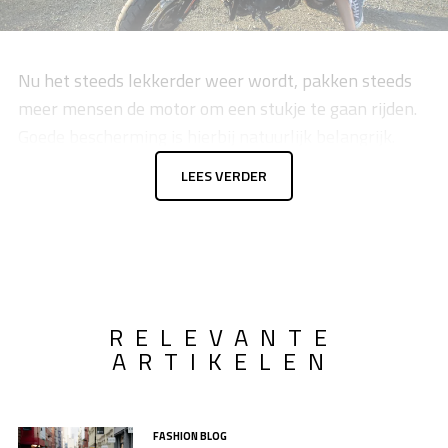
Nu het steeds lekkerder weer wordt, pakken steeds
meer mensen de motor om een stukje te gaan rijden.
Goede bescherming is hierbij natuurlijk belangrijk.
Misschien hangt het oude motorpak in de kast en is
LEES VERDER
deze nodig aan vervanging toe. Of ben je opzoek naar
een nieuwe motorhelm. In dit artikel lees je wat een
goed motorpak voor jou kan betekenen, zodat jij 2022
doorrijdt in style.
RELEVANTE
ARTIKELEN
FASHION BLOG