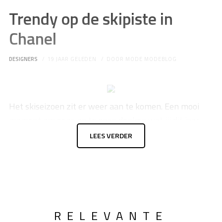
Trendy op de skipiste in
Chanel
DESIGNERS
19 JAAR GELEDEN
DOOR
MODE MODEBLOG
Het skiseizoen zit er weer aan te komen. Een mooi
moment om eens na te gaan denken wat jij dit jaar
gaat dragen op de piste. Wie trendy de sneeuw wil
LEES VERDER
trotseren, gaat voor de skicollectie van Chanel.
RELEVANTE