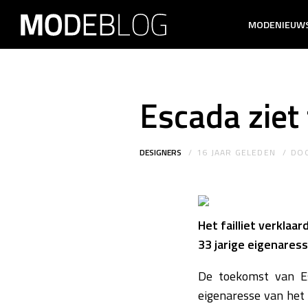
MODENIEUW
Escada ziet
DESIGNERS
16 JAAR GELEDEN
DO
Het failliet verkla
33 jarige eigenares
De toekomst van Es
eigenaresse van het 