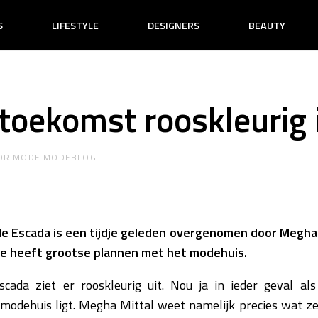
S
LIFESTYLE
DESIGNERS
BEAUTY
 toekomst rooskleurig 
OR
MODE MODEBLOG
arde Escada is een tijdje geleden overgenomen door Megha
se heeft grootse plannen met het modehuis.
cada ziet er rooskleurig uit. Nou ja in ieder geval al
modehuis ligt. Megha Mittal weet namelijk precies wat ze