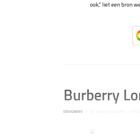
ook,” liet een bron w
Burberry L
DESIGNERS
14 JAAR GELEDEN
DO