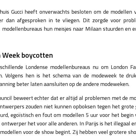
ehuis Gucci heeft onverwachts besloten om de modellen 
r dan afgesproken in te vliegen. Dit zorgde voor pro
modellenbureaus hun meisjes naar Milaan stuurden en er
n Week boycotten
schillende Londense modellenbureaus nu om London F
en. Volgens hen is het schema van de modeweek te druk
lanning beter laten aansluiten op de andere modeweken.
ouncil beweert echter dat er altijd al problemen met de mo
ontwerpers zouden niet kunnen opboksen tegen het grote g
absurd, egoïstisch en fout om modellen 5 uur voor het begin
 ontwerper het voor alle anderen. In Parijs is het illegaa
 modellen voor de show begint. Zij hebben veel grotere sh