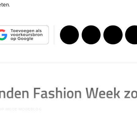
eten.
onden Fashion Week z
OR
MODE MODEBLOG