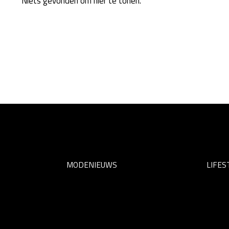
Niets gevonden om hier te tonen.
MODENIEUWS
LIFES