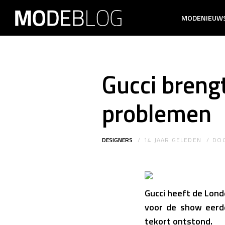
MODENIEUW
Gucci breng
problemen
DESIGNERS
14 JAAR GELEDEN
DO
Gucci heeft de Lon
voor de show eerd
tekort ontstond.