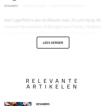
DESIGNERS
19 JAAR GELEDEN
DOOR
MODE MODEBLOG
Karl Lagerfeld is een drukbezet man. Zo runt hij op dit
moment de creatieve afdelingen van Chanel, Fendi en
van zijn eigen kledinglijn Lagerfeld Collection. Maar
dit alles was nog niet genoeg voor meneer Lagerfeld.
LEES VERDER
Hij vond dat het tijd werd voor een nieuwe uitdaging.
Het resultaat: een nieuw label genaamd K Karl
Lagerfeld.
RELEVANTE
ARTIKELEN
DESIGNERS