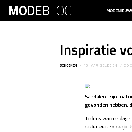
MODENIEUW
Inspiratie v
SCHOENEN
13 JAAR GELEDEN
DO
Sandalen zijn nat
gevonden hebben, dan
Tijdens warme dagen 
onder een zomerjurkj