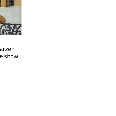
aarzen
 de show