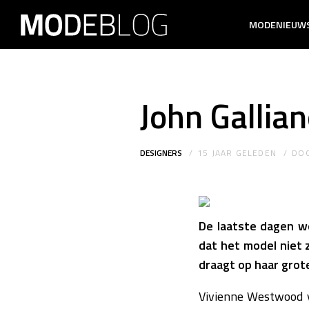
MODENIEUW
John Gallia
DESIGNERS
15 JAAR GELEDEN
DO
De laatste dagen w
dat het model niet 
draagt op haar grot
Vivienne Westwood v