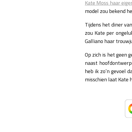
Kate Moss haar eige
model zou bekend he
Tijdens het diner va
zou Kate per ongelu
Galliano haar trouwj
Op zich is het geen 
naast hoofdontwerpe
heb ik zo’n gevoel d
misschien laat Kate h