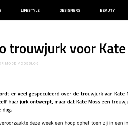
S
LIFESTYLE
DESIGNERS
BEAUTY
no trouwjurk voor Kat
OR
MODE MODEBLOG
ordt er veel gespeculeerd over de trouwjurk van Kate M
zelf haar jurk ontwerpt, maar dat Kate Moss een trouwju
e dag.
eroorzaakte deze week een hoop ophef toen zij in een in