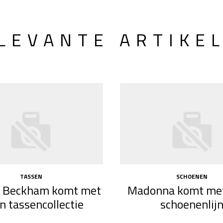
LEVANTE ARTIKE
TASSEN
SCHOENEN
ia Beckham komt met
Madonna komt met
n tassencollectie
schoenenlij