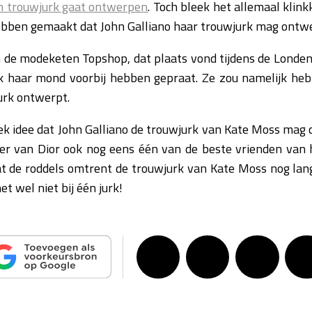
n trouwjurk gaat ontwerpen
. Toch bleek het allemaal klink
bben gemaakt dat John Galliano haar trouwjurk mag ontw
n de modeketen Topshop, dat plaats vond tijdens de Londe
k haar mond voorbij hebben gepraat. Ze zou namelijk heb
urk ontwerpt.
gek idee dat John Galliano de trouwjurk van Kate Moss mag c
r van Dior ook nog eens één van de beste vrienden van 
at de roddels omtrent de trouwjurk van Kate Moss nog lang
et wel niet bij één jurk!