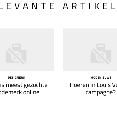
LEVANTE ARTIKE
DESIGNERS
MODENIEUWS
 is meest gezochte
Hoeren in Louis V
demerk online
campagne?