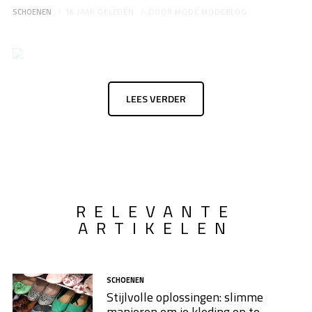
SCHOENEN
16 JAAR GELEDEN
DOOR
MODE MODEBLOG
LEES VERDER
RELEVANTE
ARTIKELEN
SCHOENEN
Stijlvolle oplossingen: slimme
manieren om je kleding op te