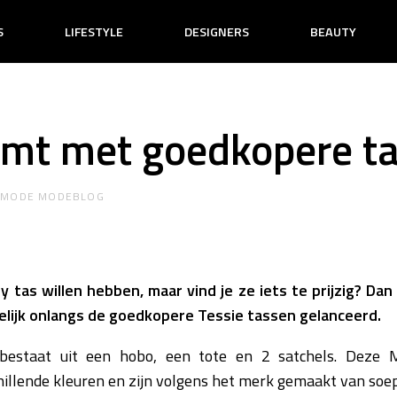
S
LIFESTYLE
DESIGNERS
BEAUTY
omt met goedkopere t
R
MODE MODEBLOG
ry tas willen hebben, maar vind je ze iets te prijzig? Da
lijk onlangs de goedkopere Tessie tassen gelanceerd.
e bestaat uit een hobo, een tote en 2 satchels. Deze M
hillende kleuren en zijn volgens het merk gemaakt van soep