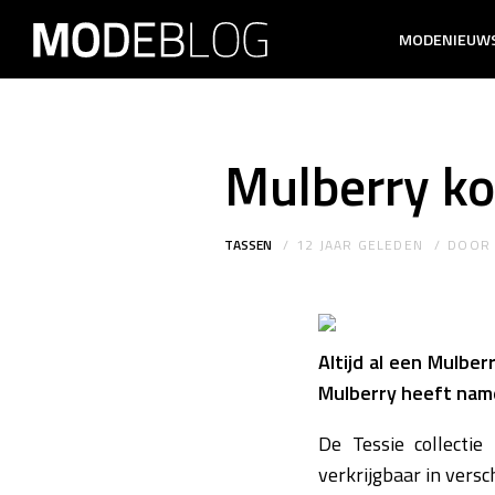
MODENIEUW
Mulberry k
TASSEN
12 JAAR GELEDEN
DOO
Altijd al een Mulber
Mulberry heeft name
De Tessie collecti
verkrijgbaar in versc