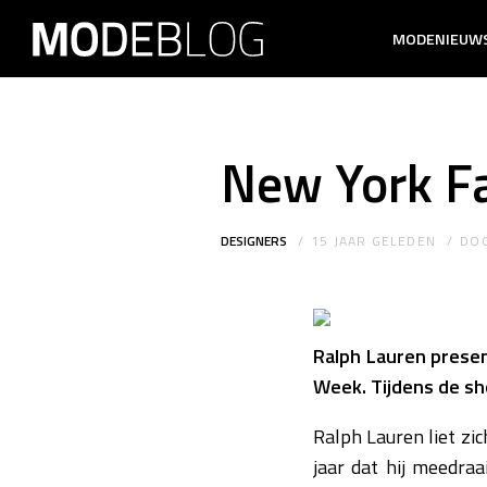
MODENIEUW
New York F
DESIGNERS
15 JAAR GELEDEN
DO
Ralph Lauren presen
Week. Tijdens de sh
Ralph Lauren liet zic
jaar dat hij meedraa