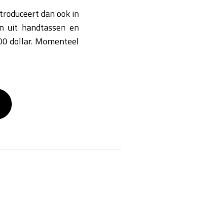
ntroduceert dan ook in
an uit handtassen en
000 dollar. Momenteel
8