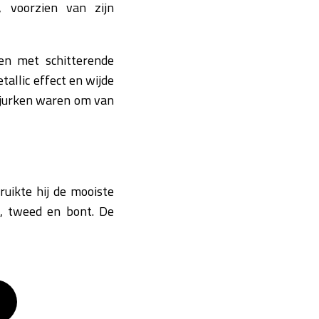
, voorzien van zijn
sen met schitterende
allic effect en wijde
djurken waren om van
uikte hij de mooiste
n, tweed en bont. De