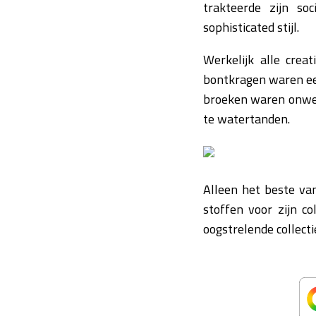
trakteerde zijn so
sophisticated stijl.
Werkelijk alle crea
bontkragen waren een
broeken waren onwee
te watertanden.
Alleen het beste va
stoffen voor zijn c
oogstrelende collect