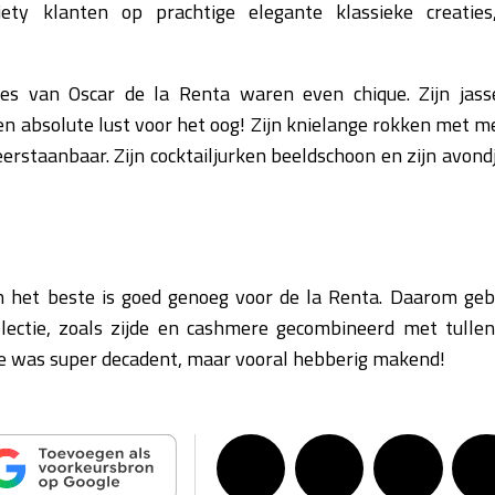
ciety klanten op prachtige elegante klassieke creaties
ties van Oscar de la Renta waren even chique. Zijn jas
 absolute lust voor het oog! Zijn knielange rokken met met
rstaanbaar. Zijn cocktailjurken beeldschoon en zijn avon
n het beste is goed genoeg voor de la Renta. Daarom gebr
ollectie, zoals zijde en cashmere gecombineerd met tulle
ie was super decadent, maar vooral hebberig makend!