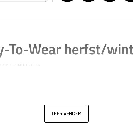
-To-Wear herfst/win
OR
MODE MODEBLOG
LEES VERDER