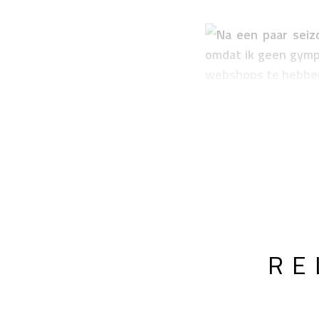
Na een paar seiz
omdat ik geen gymp
webshops te hebben
RE