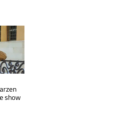
aarzen
 de show