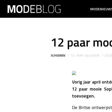
MODENIEUW
12 paar mo
SCHOENEN
12 JAAR GELEDEN
DO
Vorig jaar april ont
12 paar mooie Soph
toevoegen.
De Britse ontwerpst