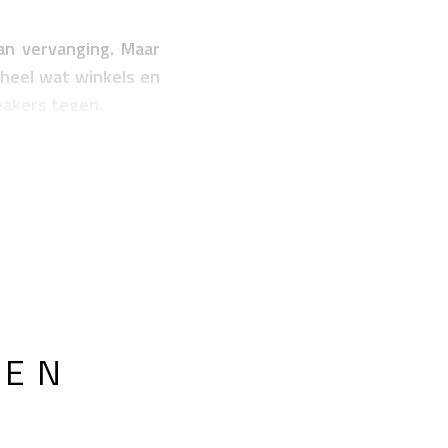
an vervanging. Maar
heel wat winkels en
eakers tegen.
LEN