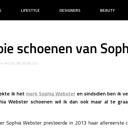
S
LIFESTYLE
DESIGNERS
BEAUTY
oie schoenen van Sop
OR
MODE MODEBLOG
dekte ik het
merk Sophia Webster
en sindsdien ben ik v
ia Webster schoenen wil ik dan ook maar al te graag
er Sophia Webster presteerde in 2013 haar allereerste co