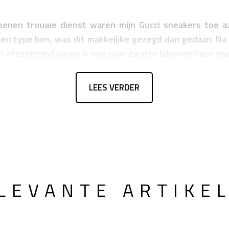
oenen trouwe dienst waren mijn Gucci sneakers toe a
en type ben, was dit makkelijke gezegd dan gedaan. Na 
 afgestruind kwam ik een paar zwarte lakleren Geox sn
LEES VERDER
LEVANTE ARTIKE