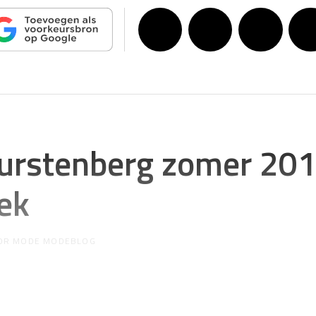
Furstenberg zomer 20
ek
OR
MODE MODEBLOG