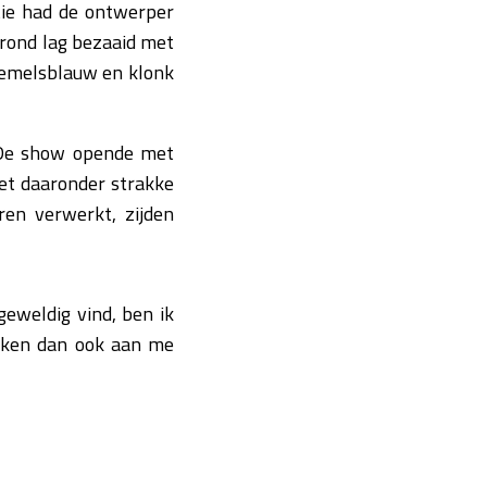
tie had de ontwerper
rond lag bezaaid met
hemelsblauw en klonk
. De show opende met
met daaronder strakke
en verwerkt, zijden
geweldig vind, ben ik
oeken dan ook aan me