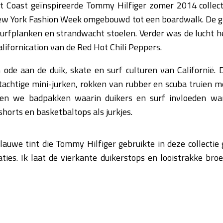
t Coast geïnspireerde Tommy Hilfiger zomer 2014 collec
New York Fashion Week omgebouwd tot een boardwalk. De g
surfplanken en strandwacht stoelen. Verder was de lucht 
alifornication van de Red Hot Chili Peppers.
n ode aan de duik, skate en surf culturen van Californië
tachtige mini-jurken, rokken van rubber en scuba truien 
gen we badpakken waarin duikers en surf invloeden war
horts en basketbaltops als jurkjes.
auwe tint die Tommy Hilfiger gebruikte in deze collectie 
ties. Ik laat de vierkante duikerstops en looistrakke br