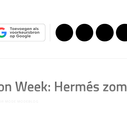
hion Week: Hermés zo
OR
MODE MODEBLOG