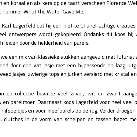
 en koraal en als kers op de taart verscheen Florence Wel
het nummer What the Water Gave Me.
arl Lagerfeld dat hij een niet te Chanel-achtige creaties 
el ontwerpers wordt gekopieerd. Ondanks dit koos hij 
zich leiden door de helderheid van parels.
we een mix van klassieke stukken aangevuld met futuristi
d door een wit jasje met een bijpassende en laag uitg
weed jasjes, zwierige tops en jurken versierd met kristallen
n de collectie bevatte veel zilver, wit en zwart aang
w en parelmoer. Daarnaast koos Lagerfeld voor heel veel 
chijfspeldjes en voor kleefparels op de rug. Verder droegen
n, clutches in de vorm van schelpen en tassen bezet me