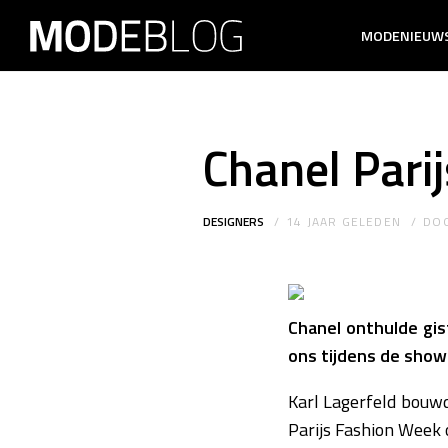
MODENIEUW
Chanel Pari
DESIGNERS
14 JAAR GELEDEN
DO
Chanel onthulde gis
ons tijdens de sho
Karl Lagerfeld bouwd
Parijs Fashion Week