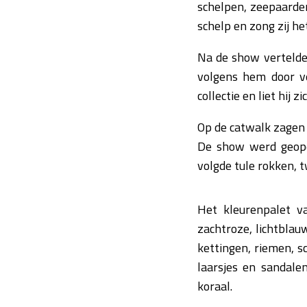
schelpen, zeepaarden
schelp en zong zij 
Na de show vertelde K
volgens hem door ve
collectie en liet hij 
Op de catwalk zagen 
De show werd geopen
volgde tule rokken, t
Het kleurenpalet va
zachtroze, lichtblau
kettingen, riemen, s
laarsjes en sandale
koraal.