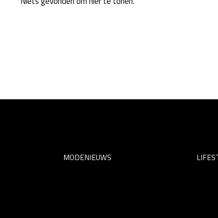
Niets gevonden om hier te tonen.
MODENIEUWS
LIFES