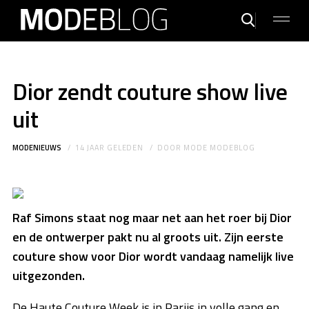
Dior zendt couture show live
uit
MODENIEUWS
14 JAAR GELEDEN
DOOR
MODE MODEBLOG
Raf Simons staat nog maar net aan het roer bij Dior
en de ontwerper pakt nu al groots uit. Zijn eerste
couture show voor Dior wordt vandaag namelijk live
uitgezonden.
De Haute Couture Week is in Parijs in volle gang en