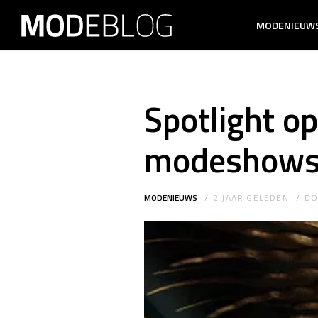
MODENIEUW
Spotlight op
modeshow
MODENIEUWS
2 JAAR GELEDEN
D