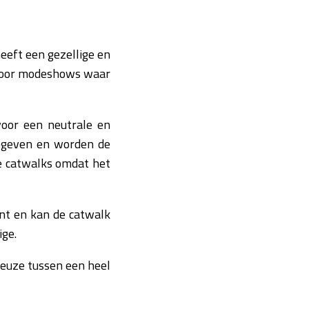
heeft een gezellige en
kt voor modeshows waar
voor een neutrale en
gegeven en worden de
le catwalks omdat het
int en kan de catwalk
ige.
 keuze tussen een heel