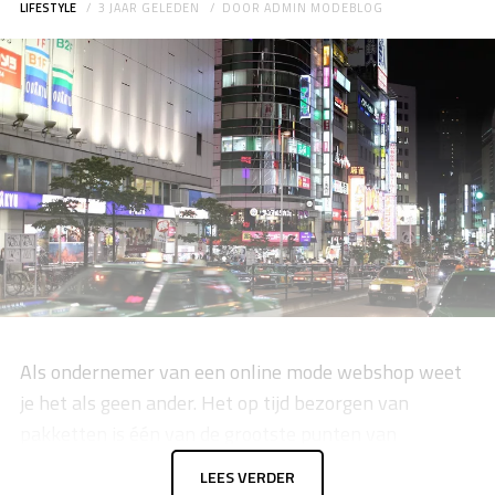
LIFESTYLE
3 JAAR GELEDEN
DOOR
ADMIN MODEBLOG
Als ondernemer van een online mode webshop weet
je het als geen ander. Het op tijd bezorgen van
pakketten is één van de grootste punten van
aandacht voor je logistieke centrum. Daarom is het
LEES VERDER