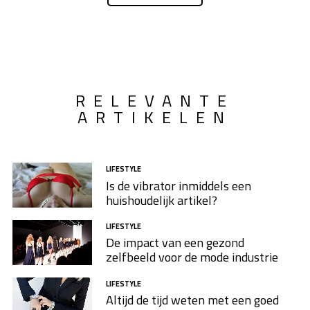
een goed idee om te kijken naar een partij die de
verzending van de pakketten volledig voor je uit
handen neemt.
Trunkrs.nl
is daarom zeker het
overwegen waard. Waar je zoal van profiteert als
ondernemer? 99% van de zendingen wordt op het
RELEVANTE
afgesproken tijdstip aangeboden als het gaat om de
ARTIKELEN
eerste afleverpoging. Maar er zijn nog veel meer
voordelen waar je van profiteert. We hebben ze voor
je op een rijtje gezet in dit artikel.
LIFESTYLE
Is de vibrator inmiddels een
huishoudelijk artikel?
LIFESTYLE
De impact van een gezond
zelfbeeld voor de mode industrie
LIFESTYLE
Altijd de tijd weten met een goed