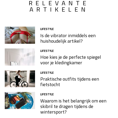
RELEVANTE
bestellen die niet alleen voldoen aan onze visuele
ARTIKELEN
behoeften, maar ook onze persoonlijke stijl
weerspiegelt.
LIFESTYLE
Is de vibrator inmiddels een
huishoudelijk artikel?
LIFESTYLE
Hoe kies je de perfecte spiegel
voor je kledingkamer
LIFESTYLE
Praktische outfits tijdens een
fietstocht
LIFESTYLE
Waarom is het belangrijk om een
skibril te dragen tijdens de
wintersport?