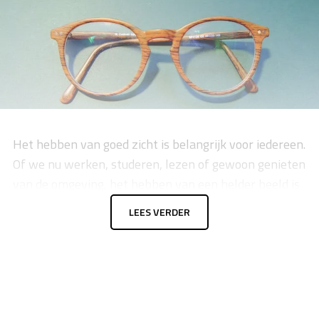
Het hebben van goed zicht is belangrijk voor iedereen.
Of we nu werken, studeren, lezen of gewoon genieten
van de omgeving, het hebben van een helder beeld is
essentieel. Gelukkig kunnen we nu profiteren van de
LEES VERDER
voordelen van moderne technologie en online
winkelen om de perfecte bril of lenzen te vinden
zonder ooit ons huis te verlaten. Met een breed scala
aan stijlen en opties om uit te kiezen, is het nu
gemakkelijker dan ooit om een bril of lenzen te