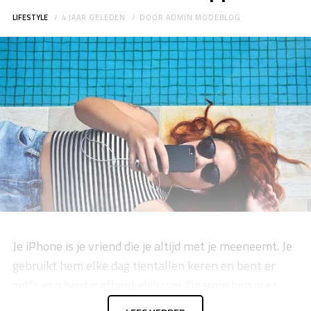
LIFESTYLE
4 JAAR GELEDEN
DOOR
ADMIN MODEBLOG
Je iPhone is je vriend die je altijd met je meeneemt. Je
gebruikt hem elke dag tientallen keren en bent er
zelfs een beetje afhankelijk van. Daarom ben je er
voorzichtig mee en wil je je telefoon waarschijnlijk