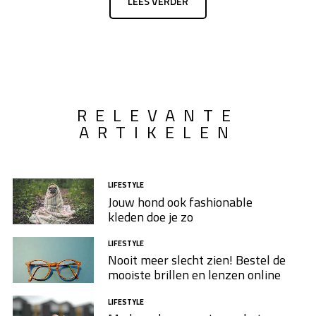
LEES VERDER
ook zo goed mogelijk beschermen. Hoe pak je dat aan?
We bespreken aan hoe je je dure iPhone optimaal
kunt beschermen in drie stappen.
RELEVANTE
ARTIKELEN
LIFESTYLE
Jouw hond ook fashionable
kleden doe je zo
LIFESTYLE
Nooit meer slecht zien! Bestel de
mooiste brillen en lenzen online
LIFESTYLE