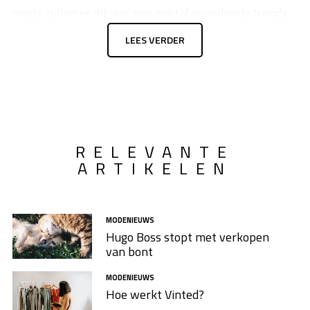
mode zullen er dit jaar een aantal opvallende trends
verschijnen. Sommige in een ander jasje als vorig jaar,
LEES VERDER
maar er zijn ook juist doorlopende trends. Ben je
benieuwd naar de modetrends voor 2021? Lees dan
snel verder.
RELEVANTE
ARTIKELEN
MODENIEUWS
Hugo Boss stopt met verkopen
van bont
MODENIEUWS
Hoe werkt Vinted?