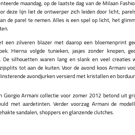
nteerde maandag, op de laatste dag van de Milaan Fashion
r deze lijn liet de ontwerper zich leiden door licht, parel
n de parel te nemen. Alles is een spel op licht, het gli
ten.
 een zilveren blazer met daarop een bloemenprint g
roek. Hierna volgde tunieken, jasjes zonder knopen, g
. De silhouetten waren lang en slank en veel creaties 
ijsplits tot aan de kuiten. Voor de avond koos Armani vo
glinsterende avondjurken versierd met kristallen en borduur
 Giorgio Armani collectie voor zomer 2012 betond uit grij
uld met aardetinten. Verder voorzag Armani de modell
hakte sandalen, shoppers en glanzende clutches.