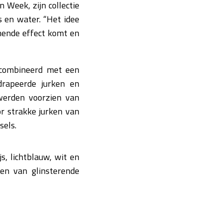
 Week, zijn collectie
s en water. “Het idee
mmende effect komt en
ecombineerd met een
edrapeerde jurken en
werden voorzien van
or strakke jurken van
sels.
s, lichtblauw, wit en
en van glinsterende