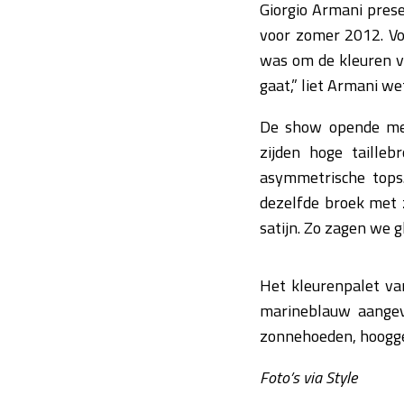
Giorgio Armani prese
voor zomer 2012. Voo
was om de kleuren va
gaat,” liet Armani we
De show opende met
zijden hoge tailleb
asymmetrische tops
dezelfde broek met z
satijn. Zo zagen we 
Het kleurenpalet van
marineblauw aangev
zonnehoeden, hoogge
Foto’s via Style