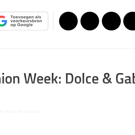
hion Week: Dolce & G
2
OR
MODE MODEBLOG