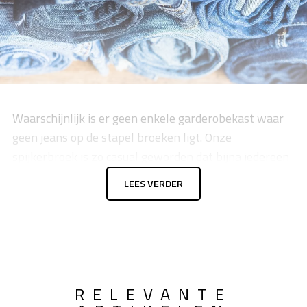
Waarschijnlijk is er geen enkele garderobekast waar
geen jeans op de stapel broeken ligt. Onze
spijkerbroek is zo casual geworden dat bijna iedereen
er regelmatig een draagt. Logisch, want de jeans van
LEES VERDER
tegenwoordig is zit lekker, kan tegen een stootje en
past bij zo'n beetje elke kledingstijl. Bovendien is dit
basis kledingstuk niet alleen maar in het klassieke
blauw verkrijgbaar (wat overigens ook erg mooi is),
maar in vele, prachtige tinten. Mocht jij nou een van
RELEVANTE
die uitzonderingen zijn die nog geen jeans bezit, dan