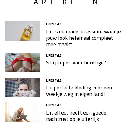
ARTIKELEN
wordt het hoog tijd je eerste, monumentale
exemplaar aan te schaffen! Wij vertellen je meer over
de oorsprong van de jeans én geven je handige tips
LIFESTYLE
voor het onderhoud ervan.
Dit is de mode accessoire waar je
jouw look helemaal compleet
mee maakt
LIFESTYLE
Sta jij open voor bondage?
LIFESTYLE
De perfecte kleding voor een
weekje weg in eigen land!
LIFESTYLE
Dit effect heeft een goede
nachtrust op je uiterlijk