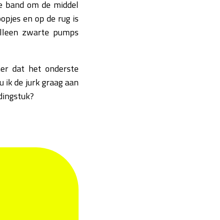
 de band om de middel
opjes en op de rug is
 alleen zwarte pumps
mer dat het onderste
u ik de jurk graag aan
edingstuk?