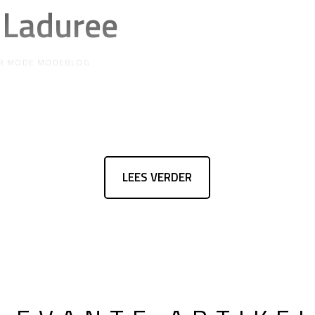
 Laduree
R
MODE MODEBLOG
LEES VERDER