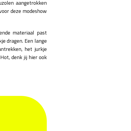
auzolen aangetrokken
s voor deze modeshow
ende materiaal past
kje dragen. Een lange
ntrekken, het jurkje
ot, denk jij hier ook