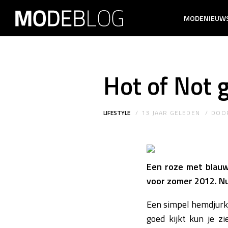
MODENIEUW
Hot of Not g
LIFESTYLE
13 JAAR GELEDEN
DOO
Een roze met blauw
voor zomer 2012. Nu 
Een simpel hemdjurkj
goed kijkt kun je z