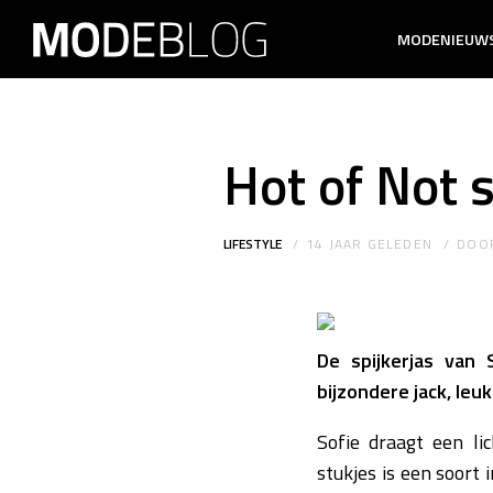
MODENIEUW
Hot of Not s
LIFESTYLE
14 JAAR GELEDEN
DOO
De spijkerjas van 
bijzondere jack, leuk 
Sofie draagt een li
stukjes is een soort