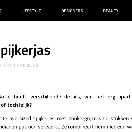
S
LIFESTYLE
DESIGNERS
BEAUTY
pijkerjas
R
ADMIN MODEBLOG
Sofie heeft verschillende details, wat het erg apart 
of toch lelijk?
chte oversized spijkerjas met donkergrijze vale stukke
 indianen patroon verwerkt. Ze combineert hem met een wi