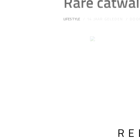
Rare catwal
LIFESTYLE
14 JAAR GELEDEN
DOO
RE