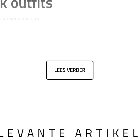
k outfits
R
ADMIN MODEBLOG
LEES VERDER
LEVANTE ARTIKE