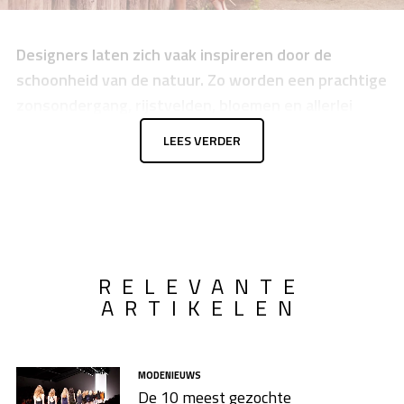
Designers laten zich vaak inspireren door de
schoonheid van de natuur. Zo worden een prachtige
zonsondergang, rijstvelden, bloemen en allerlei
andere mooi dingen verwerkt in avondjurken. De
LEES VERDER
onderstaande 16 creaties lijken dan ook
rechtstreeks uit de natuur te komen.
RELEVANTE
ARTIKELEN
MODENIEUWS
De 10 meest gezochte