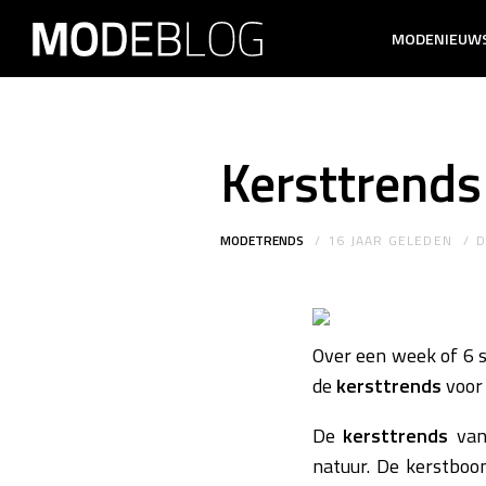
MODENIEUW
Kersttrend
MODETRENDS
16 JAAR GELEDEN
Over een week of 6 
de
kersttrends
voo
De
kersttrends
va
natuur. De kerstboo