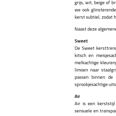
grijs, wit, beige of
we ook glinsterende 
kerst subtiel, zodat 
Naast deze algeme
Sweet
De Sweet kersttrend 
kitsch en meisjesac
melkachtige kleuren
limoen naar staalgri
passen binnen de S
sprookjesachtige uits
Air
Air is een kerststij
sensuele en transpar