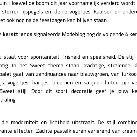
 bruin. Hoewel de boom dit jaar voornamelijk versierd wordt
sterren, ijspegels en kleine vogeltjes. Kaarsen en ander
het ook nog na de feestdagen kan blijven staan.
ne
kersttrends
signaleerde Modeblog nog de volgende
4 ker
staat voor spontaniteit, frisheid en speelsheid. De stijl
htig. In het Sweet thema staan krachtige, stralende k
palet gaat van zandnuances naar blauwgroen, van turkooi
js. Vogeltjes, hartjes, bloemen en satijnen linten zijn ve
weet stijl. Door dit soort decoratie geef je jouw 
traling.
l die moderniteit en lichtheid uitstraalt. De stijl combine
ante effecten. Zachte pastelkleuren variërend van cream 