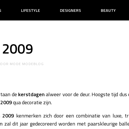
S
LIFESTYLE
DESIGNERS
BEAUTY
s 2009
DOOR
MODE MODEBLOG
staan de
kerstdagen
alweer voor de deur. Hoogste tijd dus
r
2009
qua decoratie zijn.
n
2009
kenmerken zich door een combinatie van luxe, tra
m zal dit jaar gedecoreerd worden met paarskleurige ball