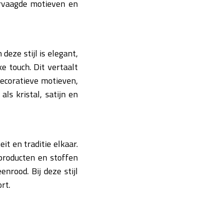
ervaagde motieven en
eze stijl is elegant,
ke touch. Dit vertaalt
 Decoratieve motieven,
ls kristal, satijn en
t en traditie elkaar.
producten en stoffen
nrood. Bij deze stijl
rt.