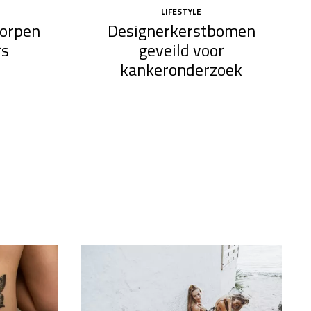
LIFESTYLE
orpen
Designerkerstbomen
rs
geveild voor
kankeronderzoek