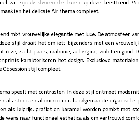
el wit zijn de kleuren die horen bij deze kersttrend. V
 maakten het delicate Air thema compleet.
end mixt vrouwelijke elegantie met luxe. De atmosfeer van d
j deze stijl draait het om iets bijzonders met een vrouwelij
cht roze, zacht paars, mahonie, aubergine, violet en goud.
prints karakteriseren het design. Exclusieve materialen a
 Obsession stijl compleet.
ma speelt met contrasten. In deze stijl ontmoet modernitei
en als steen en aluminium en handgemaakte organische 
ren als leigrijs, grafiet en karamel worden gemixt met stee
de wens naar functioneel esthetica als om vertrouwd comfo