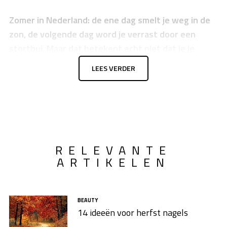
Zomer in Nederland: de ene dag smelt je weg in de
zon, de volgende dag word je verrast door een
stortbui. Maar dat betekent echt niet dat je je
zomerjurkjes weer in de kast moet hangen. Sterker
LEES VERDER
nog, er zijn
zomer jurkjes
die je elke dag wilt dragen,
ook als de zon zich even verstopt.
RELEVANTE
ARTIKELEN
BEAUTY
14 ideeën voor herfst nagels