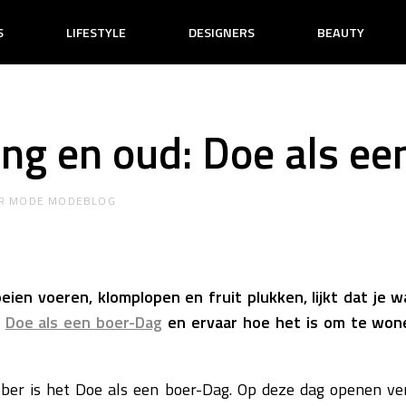
S
LIFESTYLE
DESIGNERS
BEAUTY
ong en oud: Doe als e
R
MODE MODEBLOG
eien voeren, klomplopen en fruit plukken, lijkt dat je
e
Doe als een boer-Dag
en ervaar hoe het is om te won
ber is het Doe als een boer-Dag. Op deze dag openen ver