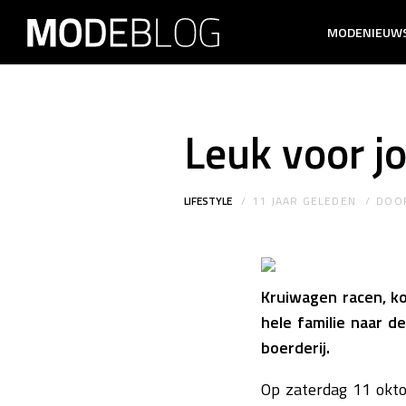
MODENIEUW
Leuk voor j
LIFESTYLE
11 JAAR GELEDEN
DOO
Kruiwagen racen, ko
hele familie naar d
boerderij.
Op zaterdag 11 okto