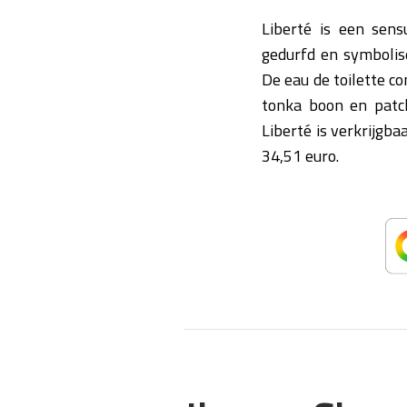
Liberté is een sen
gedurfd en symbolise
De eau de toilette co
tonka boon en patch
Liberté is verkrijgba
34,51 euro.