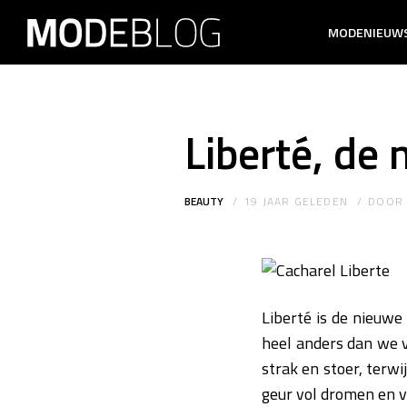
MODENIEUW
Liberté, de
BEAUTY
19 JAAR GELEDEN
DOO
Liberté is de nieuwe 
heel anders dan we v
strak en stoer, terwi
geur vol dromen en v