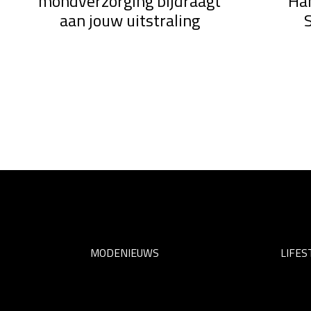
mondverzorging bijdraagt
Ha
aan jouw uitstraling
MODENIEUWS
LIFES