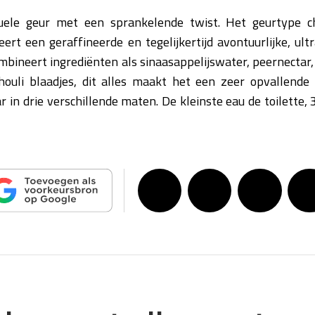
suele geur met een sprankelende twist. Het geurtype ch
ert een geraffineerde en tegelijkertijd avontuurlijke, ult
mbineert ingrediënten als sinaasappelijswater, peernectar,
ouli blaadjes, dit alles maakt het een zeer opvallende f
ar in drie verschillende maten. De kleinste eau de toilette, 