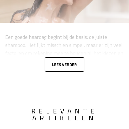
Een goede haardag begint bij de basis: de juiste
shampoo. Het lijkt misschien simpel, maar er zijn veel
factoren om rekening mee te houden bij het kiezen en
gebruiken van de perfecte shampoo. Hier zijn enkele
LEES VERDER
handige algemene shampoo tips om je haar op zijn
best te laten stralen.
RELEVANTE
ARTIKELEN