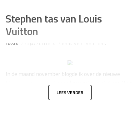
Stephen tas van Louis
Vuitton
TASSEN
19 JAAR GELEDEN
DOOR
MODE MODEBLOG
In de maand november blogde ik over de nieuwe
Monogram Léopard
tassenlijn van Louis Vuitton. Naar
mijn menig nou niet de mooiste collectie tassen die
LEES VERDER
het merk ooit gemaakt heeft. Maar ondanks het
wanstaltige design van de tassen, zit er wel één heel
leuk model tussen.