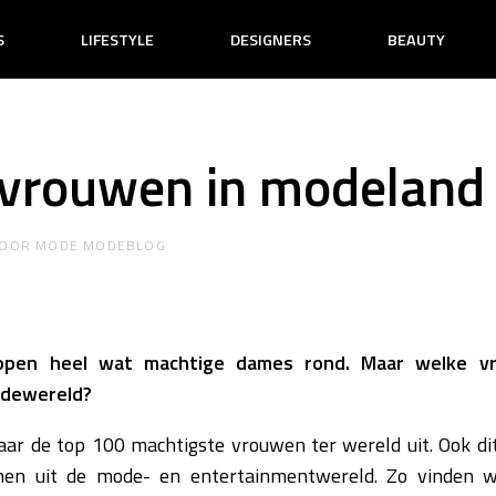
S
LIFESTYLE
DESIGNERS
BEAUTY
 vrouwen in modeland
OOR
MODE MODEBLOG
open heel wat machtige dames rond. Maar welke v
odewereld?
aar de top 100 machtigste vrouwen ter wereld uit. Ook dit 
amen uit de mode- en entertainmentwereld. Zo vinden 