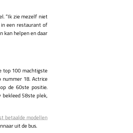
l. “Ik zie mezelf niet
 in een restaurant of
sen kan helpen en daar
e top 100 machtigste
p nummer 18. Actrice
op de 60ste positie.
 bekleed 58ste plek,
st betaalde modellen
nnaar uit de bus.