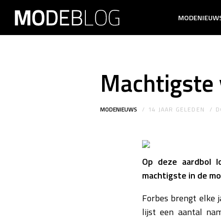
MODENIEUW
Machtigste
MODENIEUWS
14 JAAR GELEDEN
D
Op deze aardbol l
machtigste in de m
Forbes brengt elke j
lijst een aantal n