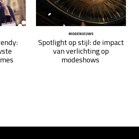
MODENIEUWS
rendy:
Spotlight op stijl: de impact
wste
van verlichting op
ames
modeshows