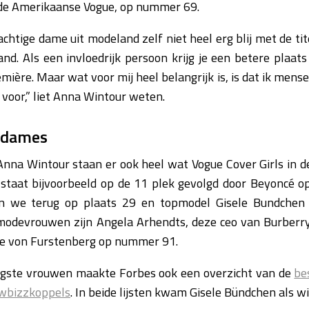
 de Amerikaanse Vogue, op nummer 69.
htige dame uit modeland zelf niet heel erg blij met de tite
nd. Als een invloedrijk persoon krijg je een betere plaats
mière. Maar wat voor mij heel belangrijk is, is dat ik men
 voor,” liet Anna Wintour weten.
edames
nna Wintour staan er ook heel wat Vogue Cover Girls in d
staat bijvoorbeeld op de 11 plek gevolgd door Beyoncé o
en we terug op plaats 29 en topmodel Gisele Bundchen 
 modevrouwen zijn Angela Arhendts, deze ceo van Burberry
e von Furstenberg op nummer 91.
gste vrouwen maakte Forbes ook een overzicht van de
be
owbizzkoppels
. In beide lijsten kwam Gisele Bündchen als wi