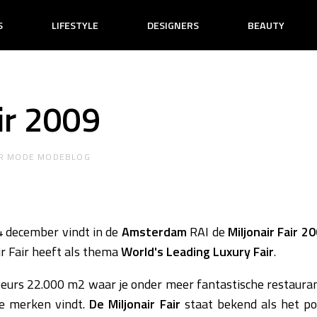
S
LIFESTYLE
DESIGNERS
BEAUTY
ir 2009
R
MODE MODEBLOG
4 december vindt in de
Amsterdam
RAI de
Miljonair Fair 2
ir Fair heeft als thema
World's Leading Luxury Fair
.
e beurs 22.000 m2 waar je onder meer fantastische restaura
xe merken vindt.
De Miljonair Fair
staat bekend als het po