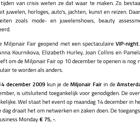
 tijden van crisis weten ze dat waar te maken. Zo besta
it juwelen, horloges, auto's, jachten, kunst en reizen. Da
viteiten zoals mode- en juwelenshows, beauty assess
eerd.
de Miljonair Fair geopend met een spectaculaire
VIP-night
Anna Kournikova, Elizabeth Hurley, Joan Collins en Pamel
heeft om de Miljonair Fair op 10 december te openen is nog 
ulair te worden als anders.
 14 december 2009
kun je de
Miljonair Fair
in de
Amsterd
ember, is uitsluitend toegankelijk voor genodigden. De over
kelijke. Wel staat het event op maandag 14 december in h
e dag draait het om netwerken en zaken doen. De toegangs
Business Monday
€ 75, -
.