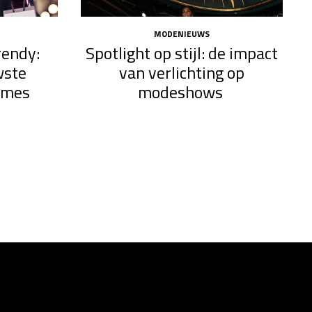
MODENIEUWS
rendy:
Spotlight op stijl: de impact
wste
van verlichting op
ames
modeshows