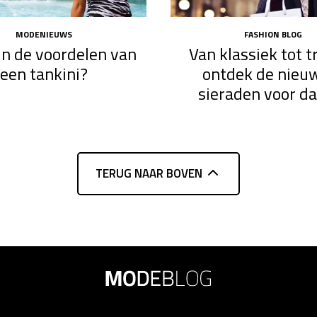
MODENIEUWS
FASHION BLOG
jn de voordelen van
Van klassiek tot t
een tankini?
ontdek de nieu
sieraden voor d
TERUG NAAR BOVEN