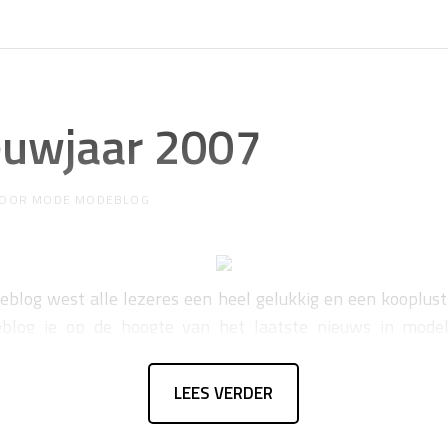
euwjaar 2007
OOR
MODE MODEBLOG
blog west alle lezeres een heel gelukkig en een kooplust
eblog je op de hoogte van het laatste nieuws in model
n mode must-haves.
LEES VERDER