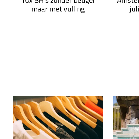
10x BH's zonder beugel
Amste
maar met vulling
jul