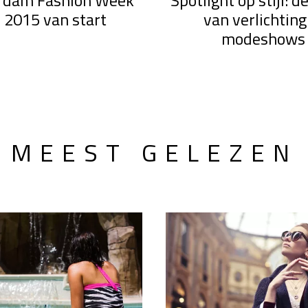
rdam Fashion Week
Spotlight op stijl: d
i 2015 van start
van verlichting
modeshow
MEEST GELEZEN