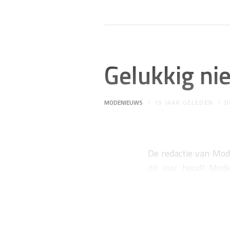
Gelukkig ni
MODENIEUWS
19 JAAR GELEDEN
D
De redactie van Mode
dit jaar houdt Mod
designercollecties e