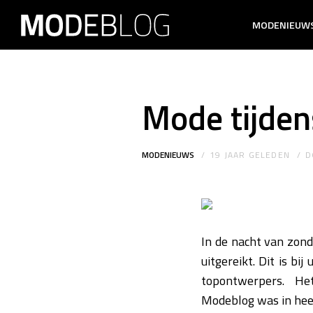
MODENIEUW
Mode tijden
MODENIEUWS
19 JAAR GELEDEN
D
In de nacht van zon
uitgereikt. Dit is bi
topontwerpers. Het
Modeblog was in heel