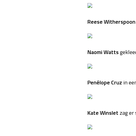
Reese Witherspoon
Naomi Watts
gekleed
Penélope Cruz
in een
Kate Winslet
zag er 