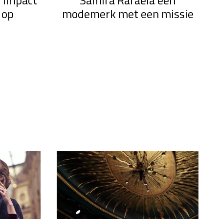
e impact
Samira Rafaëla een
 op
modemerk met een missie
s