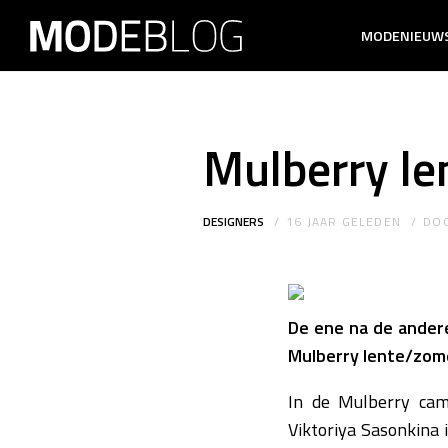
MODENIEUW
Mulberry l
DESIGNERS
16 JAAR GELEDEN
DO
De ene na de ander
Mulberry lente/zom
In de Mulberry ca
Viktoriya Sasonkina 