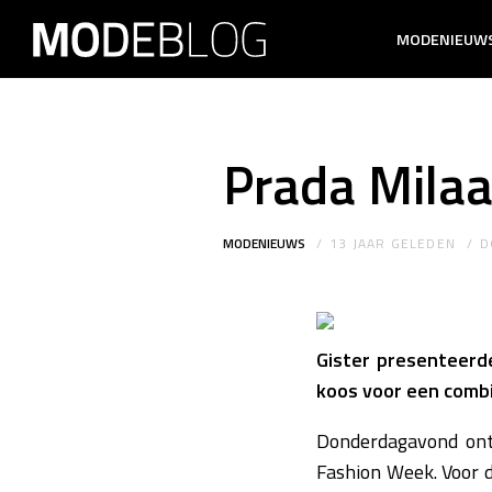
MODENIEUW
Prada Mila
MODENIEUWS
13 JAAR GELEDEN
D
Gister presenteerd
koos voor een comb
Donderdagavond onth
Fashion Week. Voor d