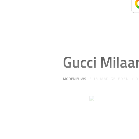
Gucci Mila
MODENIEUWS
13 JAAR GELEDEN
D