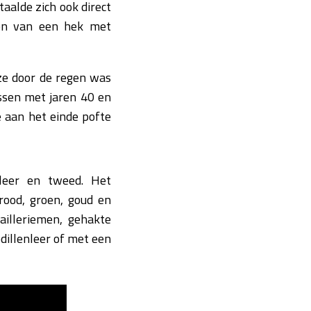
aalde zich ook direct
den van een hek met
ze door de regen was
assen met jaren 40 en
 aan het einde pofte
 leer en tweed. Het
rood, groen, goud en
illeriemen, gehakte
dillenleer of met een