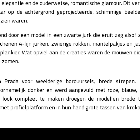
elegantie en de ouderwetse, romantische glamour. Dit vert
ar op de achtergrond geprojecteerde, schimmige beel
 zien waren.
d door een model in een zwarte jurk die eruit zag alsof 
chenen A-lijn jurken, zwierige rokken, mantelpakjes en j
plankier. Wat opviel aan de creaties waren de mouwen die
e zomen.
a Prada voor weelderige borduursels, brede strepen,
ornamelijk donker en werd aangevuld met roze, blauw, 
a look compleet te maken droegen de modellen brede ta
met profielplatform en in hun hand grote tassen van kroko