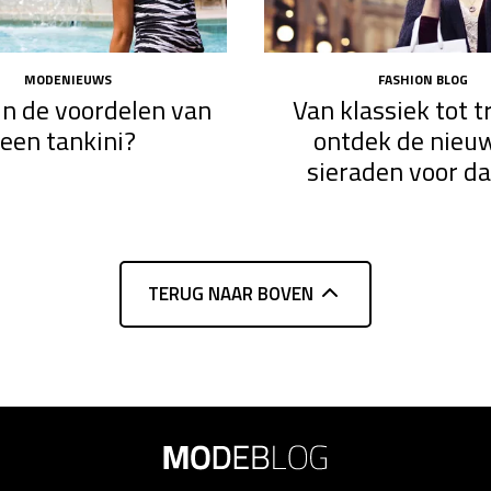
MODENIEUWS
FASHION BLOG
jn de voordelen van
Van klassiek tot t
een tankini?
ontdek de nieu
sieraden voor d
TERUG NAAR BOVEN