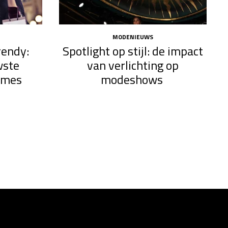
MODENIEUWS
rendy:
Spotlight op stijl: de impact
wste
van verlichting op
ames
modeshows