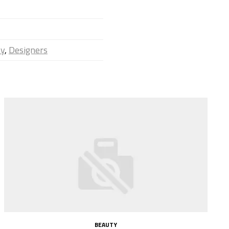
ty
,
Designers
BEAUTY