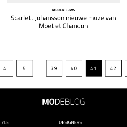
MODENIEUWS
Scarlett Johansson nieuwe muze van
Moet et Chandon
4
5
39
40
41
42
…
TYLE
DESIGNERS