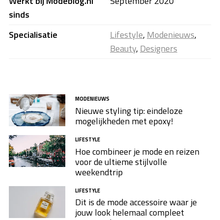
Werkt bij Modeblog.nl
September 2020
sinds
Specialisatie
Lifestyle
,
Modenieuws
,
Beauty
,
Designers
MODENIEUWS
Nieuwe styling tip: eindeloze
mogelijkheden met epoxy!
LIFESTYLE
Hoe combineer je mode en reizen
voor de ultieme stijlvolle
weekendtrip
LIFESTYLE
Dit is de mode accessoire waar je
jouw look helemaal compleet