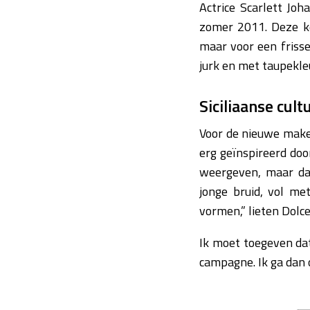
Actrice Scarlett Jo
zomer 2011. Deze ke
maar voor een frisse
jurk en met taupekleu
Siciliaanse cult
Voor de nieuwe make
erg geïnspireerd doo
weergeven, maar dan
jonge bruid, vol me
vormen,” lieten Dol
Ik moet toegeven dat
campagne. Ik ga dan o