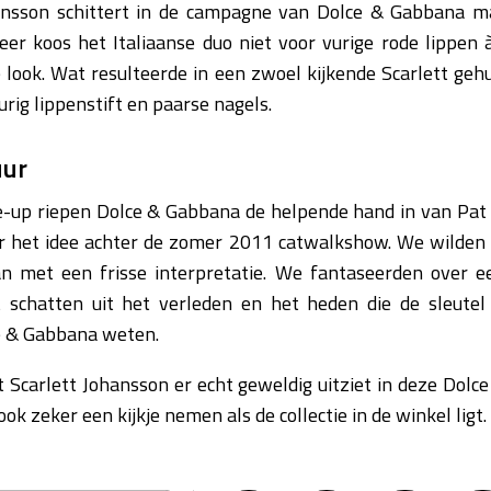
hansson schittert in de campagne van Dolce & Gabbana ma
er koos het Italiaanse duo niet voor vurige rode lippen 
 look. Wat resulteerde in een zwoel kijkende Scarlett ge
rig lippenstift en paarse nagels.
uur
-up riepen Dolce & Gabbana de helpende hand in van Pa
r het idee achter de zomer 2011 catwalkshow. We wilden d
 met een frisse interpretatie. We fantaseerden over e
t schatten uit het verleden en het heden die de sleute
ce & Gabbana weten.
 Scarlett Johansson er echt geweldig uitziet in deze Dol
ok zeker een kijkje nemen als de collectie in de winkel ligt.