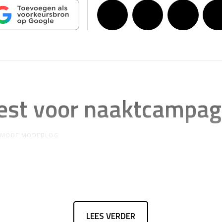
iest voor naaktcampa
R
MODE MODEBLOG
LEES VERDER