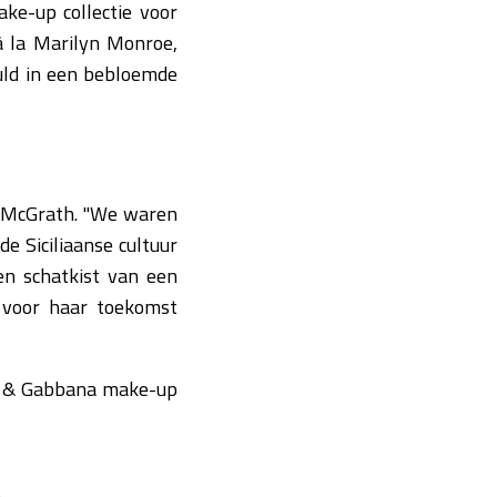
ke-up collectie voor
à la Marilyn Monroe,
huld in een bebloemde
t McGrath. "We waren
e Siciliaanse cultuur
en schatkist van een
l voor haar toekomst
ce & Gabbana make-up