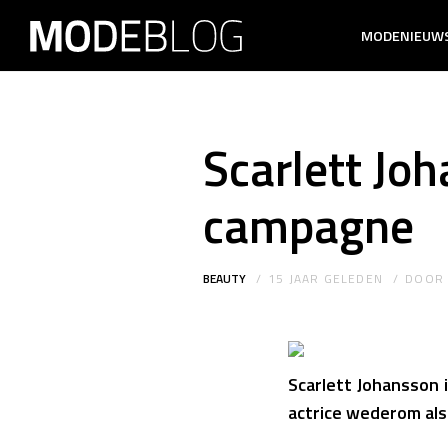
MODENIEUW
Scarlett Jo
campagne
BEAUTY
15 JAAR GELEDEN
DOO
Scarlett Johansson 
actrice wederom als