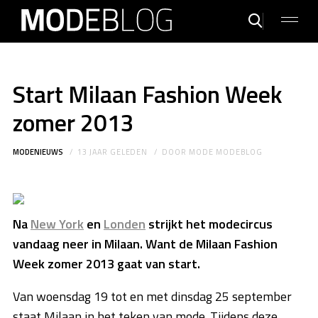
Start Milaan Fashion Week
zomer 2013
MODENIEUWS
13 JAAR GELEDEN
DOOR
MODE MODEBLOG
Na
New York
en
Londen
strijkt het modecircus
vandaag neer in Milaan. Want de Milaan Fashion
Week zomer 2013 gaat van start.
Van woensdag 19 tot en met dinsdag 25 september
staat Milaan in het teken van mode. Tijdens deze