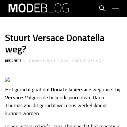
Stuurt Versace Donatella
weg?
DESIGNERS
16 JAAR GELEDEN
DOOR
MODE MODEBLOG
Het gerucht gaat dat
Donatella Versace
weg moet bij
Versace
. Volgens de bekende journaliste Dana
Thomas zou dit gerucht wel eens werkelijkheid
kunnen worden.
In een artikel schrijft Dana Thomas dat het modehuis