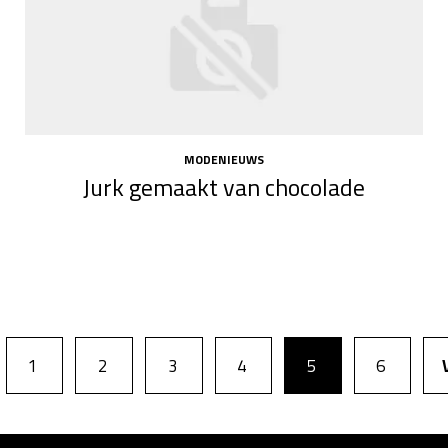
MODENIEUWS
Jurk gemaakt van chocolade
1
2
3
4
5
6