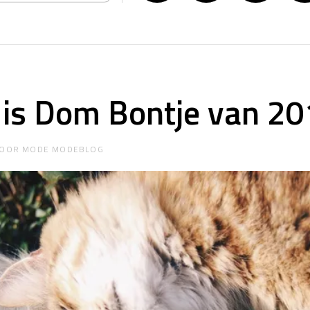
 is Dom Bontje van 2
OOR
MODE MODEBLOG