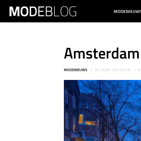
MODENIEUW
Amsterdam 
MODENIEUWS
10 JAAR GELEDEN
D