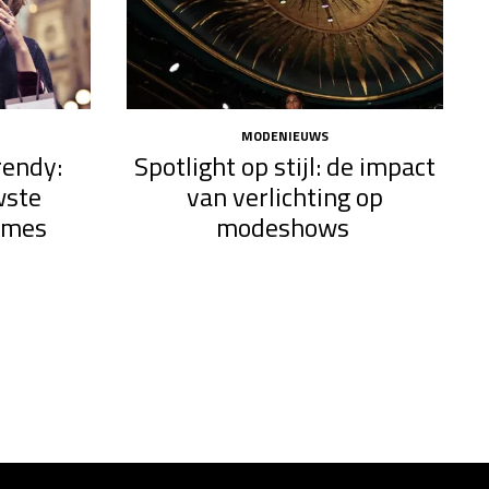
MODENIEUWS
rendy:
Spotlight op stijl: de impact
wste
van verlichting op
ames
modeshows