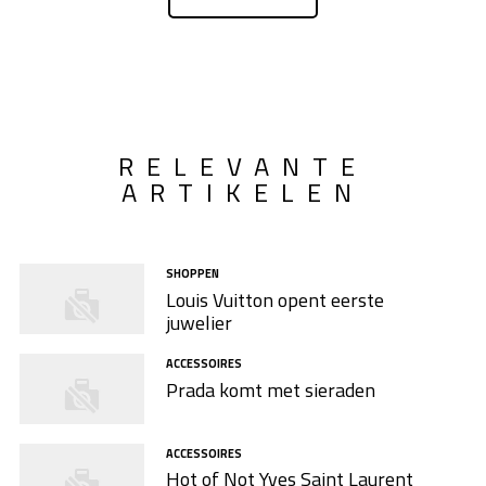
de populairste tattoo trends zijn? Dit zijn er 8 die je
ongetwijfeld vaak voorbij ziet komen.
RELEVANTE
ARTIKELEN
SHOPPEN
Louis Vuitton opent eerste
juwelier
ACCESSOIRES
Prada komt met sieraden
ACCESSOIRES
Hot of Not Yves Saint Laurent