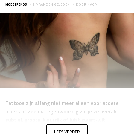
MODETRENDS
9 MAANDEN GELEDEN
DOOR
NAOMI
Tattoos zijn al lang niet meer alleen voor stoere
bikers of zeelui. Tegenwoordig zie je ze overal:
subtiel, groots, kleurrijk of juist zwart-wit.
Iedereen heeft zo zijn eigen stijl. Benieuwd wat nu
LEES VERDER